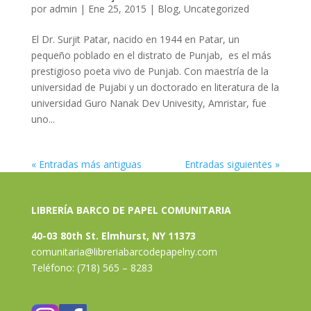
por
admin
|
Ene 25, 2015
|
Blog
,
Uncategorized
El Dr. Surjit Patar, nacido en 1944 en Patar, un
pequeño poblado en el distrato de Punjab, es el más
prestigioso poeta vivo de Punjab. Con maestría de la
universidad de Pujabi y un doctorado en literatura de la
universidad Guro Nanak Dev Univesity, Amristar, fue
uno...
« Entradas más antiguas
Entradas siguientes »
LIBRERÍA BARCO DE PAPEL COMUNITARIA
40-03 80th St. Elmhurst, NY 11373
comunitaria@libreriabarcodepapelny.com
Teléfono: (718) 565 – 8283