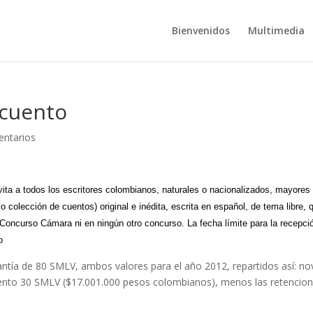
Bienvenidos
Multimedia
 cuento
ntarios
ita a todos los escritores colombianos
, naturales o nacionalizados, mayores
o colección de cuentos) original e inédita, escrita en español, de tema libre, 
 Concurso Cámara ni en ningún otro concurso. La fecha límite para la recepci
io
ntía de 80 SMLV, ambos valores para el año 2012, repartidos así: no
ento 30 SMLV ($17.001.000 pesos colombianos), menos las retencio