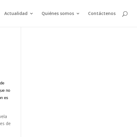
Actualidad
Quiénes somos
Contáctenos
 de
que no
ón es
vela
nes de