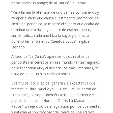
horas antes un amigo; de allí surgió La Cama’’.
”Para llamar la atención de uno de mis compañeros y
romper el hielo que causa el estresante momento del
cierre del periódico, le mostré el cuento que acaba de
terminar de escribir… y a partir de ese momento,
surgió todo… cada uno hizo lo suyo, y el efecto
dominó terminó siendo Cuentos Locos’’, explica
Donado.
Al lado de ‘’La Cama’’, aparecen otros relatos de
periodistas encerrados en ese mundo fantasmagórico
de la redacción que, al decir de los más veteranos, se
trata de “parir un hijo cada 24 horas…’’.
Los títulos, por sí solos, generan la expectativa que
merece el libro. ‘Ariel y yo; El Tigre; Era un ladrón de
corazones; La sopa cibernética; El loco; El Niño y el
papalote; La cama; Hora de Cierre; La Madama de los
Pedos’’, un ejercicio de imaginación por los que sienten
y palpitan el concreto vivir del cierre de una edición