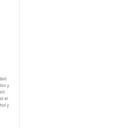
ibió
dos y
uró
ó el
hol y