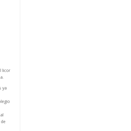
 licor
ia.
s ya
olegio
al
 de