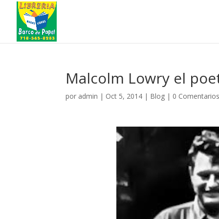
Malcolm Lowry el poet
por
admin
|
Oct 5, 2014
|
Blog
|
0 Comentario