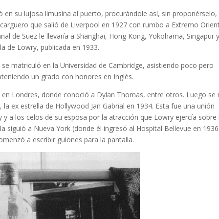
 en su lujosa limusina al puerto, procurándole así, sin proponérselo, 
n carguero que salió de Liverpool en 1927 con rumbo a Extremo Orien
Canal de Suez le llevaría a Shanghai, Hong Kong, Yokohama, Singapur 
ela de Lowry, publicada en 1933.
, se matriculó en la Universidad de Cambridge, asistiendo poco pero
bteniendo un grado con honores en Inglés.
 en Londres, donde conoció a Dylan Thomas, entre otros. Luego s
 la ex estrella de Hollywood Jan Gabrial en 1934. Esta fue una unión
y y a los celos de su esposa por la atracción que Lowry ejercía sobre 
 siguió a Nueva York (donde él ingresó al Hospital Bellevue en 1936
omenzó a escribir guiones para la pantalla.