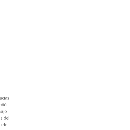
acias
rdió
Bajo
s del
uirlo