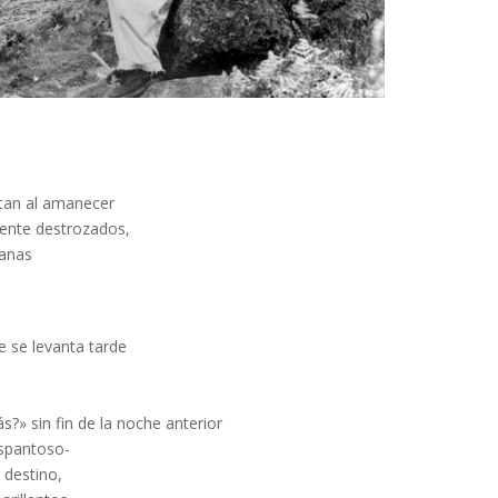
rtan al amanecer
mente destrozados,
tanas
 se levanta tarde
?» sin fin de la noche anterior
espantoso-
 destino,