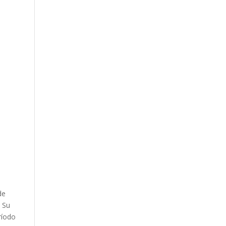
de
. Su
ríodo