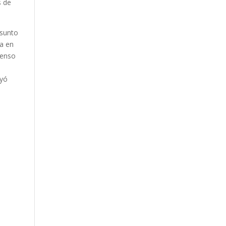
s de
asunto
ma en
censo
eyó