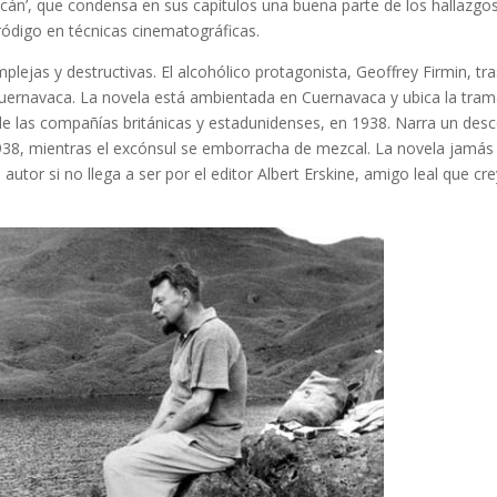
cán’, que condensa en sus capítulos una buena parte de los hallazgo
pródigo en técnicas cinematográficas.
plejas y destructivas. El alcohólico protagonista, Geoffrey Firmin, tr
Cuernavaca. La novela está ambientada en Cuernavaca y ubica la tra
de las compañías británicas y estadunidenses, en 1938. Narra un des
1938, mientras el excónsul se emborracha de mezcal. La novela jamás
 autor si no llega a ser por el editor Albert Erskine, amigo leal que cr