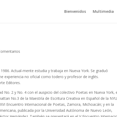
Bienvenidos
Multimedia
Comentarios
 1986. Actual-mente estudia y trabaja en Nueva York. Se graduó
ene experiencia no oficial como todero y profesor de inglés.
te Editores.
ad No. 2 y No. 4 con el auspicio del colectivo Poetas en Nueva York, e
hattan No.3 de la Maestría de Escritura Creativa en Español de la NYU
 XVI Encuentro Internacional de Poetas, Zamora, Michoacán; y en la
americana, publicada por la Universidad Autónoma de Nuevo León,
Héctor Hernández. También se presentará en el V Encuentro Internaci