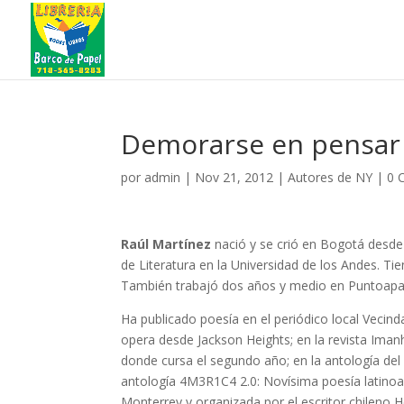
Demorarse en pensar
por
admin
|
Nov 21, 2012
|
Autores de NY
|
0 
Raúl Martínez
nació y se crió en Bogotá desde
de Literatura en la Universidad de los Andes. Ti
También trabajó dos años y medio en Puntoapar
Ha publicado poesía en el periódico local Vecind
opera desde Jackson Heights; en la revista Iman
donde cursa el segundo año; en la antología del
antología 4M3R1C4 2.0: Novísima poesía latino
Monterrey y organizada por el escritor chileno 