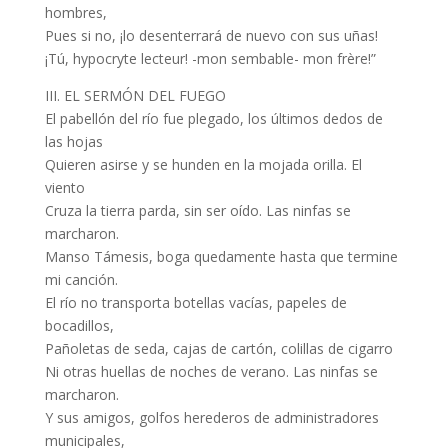
hombres,
Pues si no, ¡lo desenterrará de nuevo con sus uñas!
¡Tú, hypocryte lecteur! -mon sembable- mon frère!”
III. EL SERMÓN DEL FUEGO
El pabellón del río fue plegado, los últimos dedos de
las hojas
Quieren asirse y se hunden en la mojada orilla. El
viento
Cruza la tierra parda, sin ser oído. Las ninfas se
marcharon.
Manso Támesis, boga quedamente hasta que termine
mi canción.
El río no transporta botellas vacías, papeles de
bocadillos,
Pañoletas de seda, cajas de cartón, colillas de cigarro
Ni otras huellas de noches de verano. Las ninfas se
marcharon.
Y sus amigos, golfos herederos de administradores
municipales,