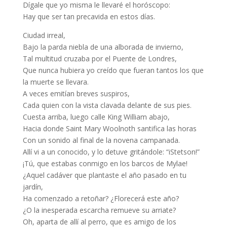
Dígale que yo misma le llevaré el horóscopo:
Hay que ser tan precavida en estos días.
Ciudad irreal,
Bajo la parda niebla de una alborada de invierno,
Tal multitud cruzaba por el Puente de Londres,
Que nunca hubiera yo creído que fueran tantos los que
la muerte se llevara.
A veces emitían breves suspiros,
Cada quien con la vista clavada delante de sus pies.
Cuesta arriba, luego calle King William abajo,
Hacia donde Saint Mary Woolnoth santifica las horas
Con un sonido al final de la novena campanada.
Allí vi a un conocido, y lo detuve gritándole: “iStetson!”
¡Tú, que estabas conmigo en los barcos de Mylae!
¿Aquel cadáver que plantaste el año pasado en tu
jardín,
Ha comenzado a retoñar? ¿Florecerá este año?
¿O la inesperada escarcha remueve su arriate?
Oh, aparta de allí al perro, que es amigo de los