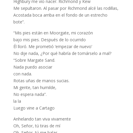
Highbury me vio nacer. Richmond y Kew
Me sepultaron. Al pasar por Richmond alcé las rodillas,
Acostada boca arriba en el fondo de un estrecho
bote”.
“Mis pies están en Moorgate, mi corazón
bajo mis pies. Después de lo ocurrido
Él lloró. Me prometió ‘empezar de nuevo’
No dije nada, ¿Por qué habría de tomárselo a mal?
“Sobre Margate Sand.
Nada puedo asociar
con nada.
Rotas uñas de manos sucias.
Mi gente, tan humilde,
No espera nada”.
la la
Luego vine a Cartago
Anhelando tan viva vivamente
Oh, Señor, tú tiras de mí
Oh, Señor, tú me halas