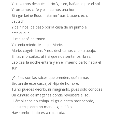
Y cruzamos después el Hofgarten, bañados por el sol.
Y tomamos café y platicamos una hora.
Bin gar keine Russin, stamm’ aus Litauen, echt
deutsch.
Y de niños, de paso por la casa de mi primo el
archiduque,
Él me sacó en trineo.
Yo tenía miedo. Me dijo: Marie,
Marie, cógete bien. Y nos deslizamos cuesta abajo.
En las montañas, allá sí que nos sentimos libres.
Leo casi la noche entera y en el invierno parto hacia el
sur.
¿Cuáles son las raíces que prenden, qué ramas
Brotan de este cascajo? Hijo de hombre,
Tú no puedes decirlo, ni imaginarlo, pues sólo conoces
Un cúmulo de imágenes donde reverbera el sol.
El árbol seco no cobija, el grillo canta monocorde,
La estéril piedra no mana agua. Sólo
Hay sombra bajo esta roca roja.